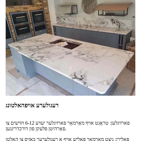
רעגולערע אויפהאלטונג
פארזיגלען: טראָגט אויף מאַרמאָר פארזיגלער יעדע 6-12 חדשים צו
פאַרהיטן פלעקן פון דורכדרינגען.
פּאָלירן: ניצט מאַרמאָר פּאָליש אויף אַ רעגולערער באַזיס צו האַלטן