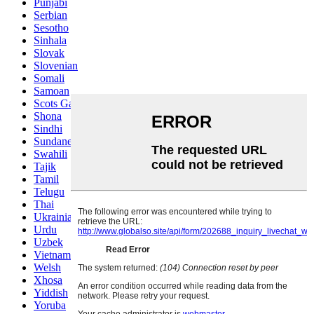
Punjabi
Serbian
Sesotho
Sinhala
Slovak
Slovenian
Somali
Samoan
Scots Gaelic
Shona
Sindhi
Sundanese
Swahili
Tajik
Tamil
Telugu
Thai
Ukrainian
Urdu
Uzbek
Vietnamese
Welsh
Xhosa
Yiddish
Yoruba