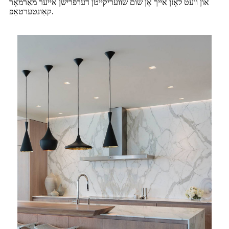
און וועט לאָזן אייך אָן שום שוועריקייטן דערפֿרישן אייער מאַרמאָר
קאַונטערטאַפּ.