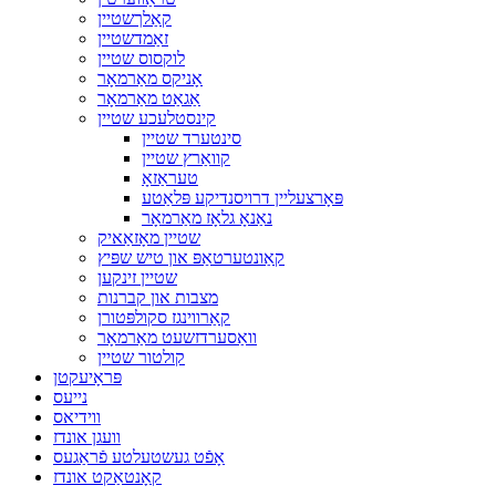
קאַלךשטיין
זאַמדשטיין
לוקסוס שטיין
אָניקס מאַרמאָר
אַגאַט מאַרמאָר
קינסטלעכע שטיין
סינטערד שטיין
קוואַרץ שטיין
טעראַזאָ
פּאָרצעליין דרויסנדיקע פּלאַטע
נאַנאָ גלאָז מאַרמאָר
שטיין מאָזאַאיק
קאַונטערטאַפּ און טיש שפּיץ
שטיין זינקען
מצבות און קברנות
קאַרווינגז סקולפּטורן
וואַסערדזשעט מאַרמאָר
קולטור שטיין
פּראָיעקטן
נייעס
ווידיאס
וועגן אונדז
אָפֿט געשטעלטע פֿראַגעס
קאָנטאַקט אונדז