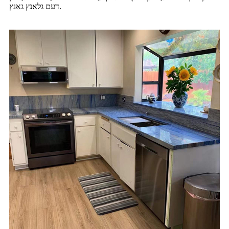
דעם גלאַנץ גאַנץ.