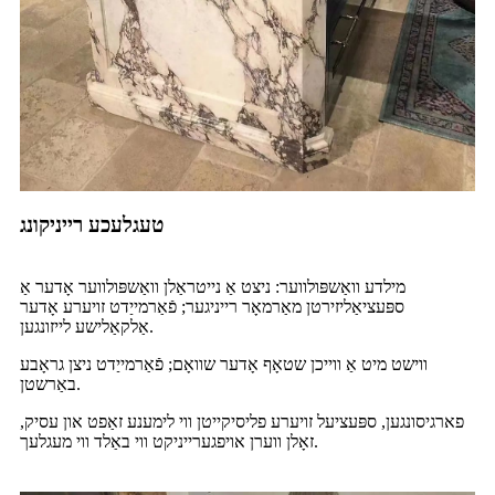
טעגלעכע רייניקונג
מילדע וואַשפּולווער: ניצט אַ נייטראַלן וואַשפּולווער אָדער אַ
ספּעציאַליזירטן מאַרמאָר רייניגער; פֿאַרמייַדט זויערע אָדער
אַלקאַלישע לייזונגען.
ווישט מיט אַ ווייכן שטאָף אָדער שוואָם; פֿאַרמייַדט ניצן גראָבע
באַרשטן.
פארגיסונגען, ספּעציעל זויערע פליסיקייטן ווי לימענע זאַפט און עסיק,
זאָלן ווערן אויפגערייניקט ווי באַלד ווי מעגלעך.