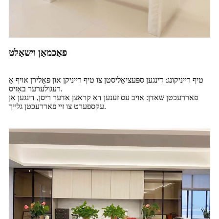
פאַכמאַן וישאַלט
טיף רייניקונג: דינגען ספּעציאַליסטן צו טיף רייניקן און פּאָלירן אויף אַ
רעגולערער באַזיס.
פאררעכטן שאדן: אויב עס זענען דא קראצן אדער ריסן, דינגען אן
עקספערט צו זיי פאררעכטן גלייך.