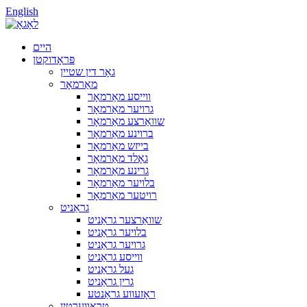
English
היים
פּראָדוקטן
גאָר דין שטיין
מאַרמאָר
ווייסע מאַרמאָר
גרויער מאַרמאָר
שוואַרצע מאַרמאָר
ברוינע מאַרמאָר
בייזש מאַרמאָר
גאָלד מאַרמאָר
גרינע מאַרמאָר
בלויער מאַרמאָר
רויטער מאַרמאָר
גראַניט
שוואַרצער גראַניט
בלויער גראַניט
גרויער גראַניט
ווייסע גראַניט
געל גראַניט
גרין גראַניט
ראָזעווע גראַנטע
טראַווערטין