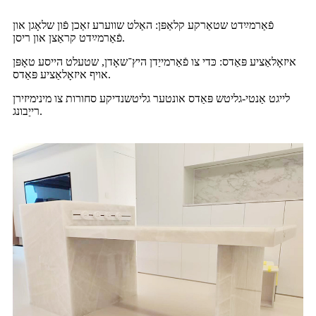
פֿאַרמײַדט שטאַרקע קלאַפּן: האַלט שווערע זאַכן פֿון שלאָגן און
פֿאַרמײַדט קראַצן און ריסן.
איזאָלאַציע פּאַדס: כּדי צו פֿאַרמייַדן היץ־שאָדן, שטעלט הייסע טאָפּן
אויף איזאָלאַציע פּאַדס.
לייגט אַנטי-גליטש פּאַדס אונטער גליטשנדיקע סחורות צו מינימיזירן
רייַבונג.