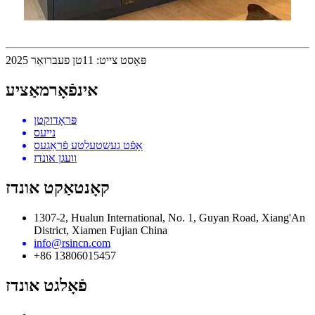
פּאָסט צייט: 11טן פעברואַר 2025
אינפֿאָרמאַציע
פּראָדוקטן
נייעס
אָפֿט געשטעלטע פֿראַגעס
וועגן אונדז
קאָנטאַקט אונדז
1307-2, Hualun International, No. 1, Guyan Road, Xiang'An
District, Xiamen Fujian China
info@rsincn.com
+86 13806015457
פֿאָלגט אונדז