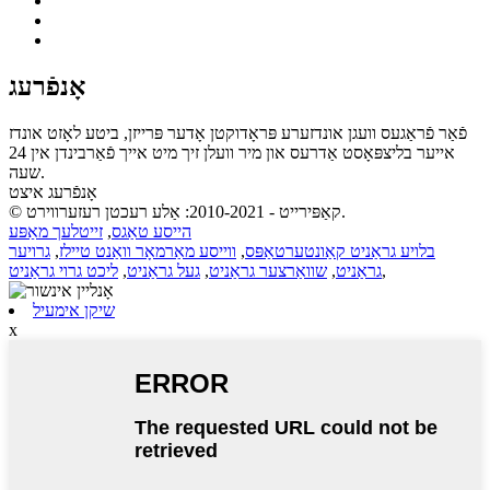
אָנפֿרעג
פֿאַר פֿראַגעס וועגן אונדזערע פּראָדוקטן אָדער פּרייזן, ביטע לאָזט אונדז
אייער בליצפּאָסט אַדרעס און מיר וועלן זיך מיט אייך פֿאַרבינדן אין 24
שעה.
אָנפֿרעג איצט
© קאַפּירייט - 2010-2021: אַלע רעכטן רעזערווירט.
הייסע טאַגס
,
זייטלעך מאַפּע
בלויע גראַניט קאַונטערטאַפּס
,
ווייסע מאַרמאָר וואַנט טיילז
,
גרויער
,
גראַניט
,
שוואַרצער גראַניט
,
געל גראַניט
,
ליכט גרוי גראַניט
שיקן אימעיל
x