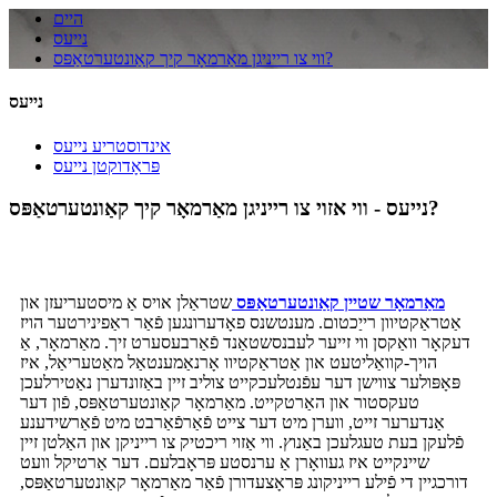
היים
נייעס
ווי צו רייניגן מאַרמאָר קיך קאַונטערטאַפּס?
נייעס
אינדוסטריע נייעס
פּראָדוקטן נייעס
נייעס - ווי אזוי צו רייניגן מאַרמאָר קיך קאַונטערטאַפּס?
מאַרמאָר שטיין קאַונטערטאַפּס
שטראַלן אויס אַ מיסטעריעזן און
אַטראַקטיוון רייַכטום. מענטשנס פאָדערונגען פֿאַר ראַפינירטער הויז
דעקאָר וואַקסן ווי זייער לעבנסשטאַנד פֿאַרבעסערט זיך. מאַרמאָר, אַ
הויך-קוואַליטעט און אַטראַקטיוו אָרנאַמענטאַל מאַטעריאַל, איז
פּאָפּולער צווישן דער עפֿנטלעכקייט צוליב זיין באַזונדערן נאַטירלעכן
טעקסטור און האַרטקייט. מאַרמאָר קאַונטערטאַפּס, פֿון דער
אַנדערער זייט, ווערן מיט דער צייט פֿאַרפֿאַרבט מיט פֿאַרשידענע
פֿלעקן בעת ​​טעגלעכן באַנוץ. ווי אַזוי ריכטיק צו רייניקן און האַלטן זיין
שיינקייט איז געוואָרן אַ ערנסטע פּראָבלעם. דער אַרטיקל וועט
דורכגיין די פֿילע רייניקונג פּראָצעדורן פֿאַר מאַרמאָר קאַונטערטאַפּס,