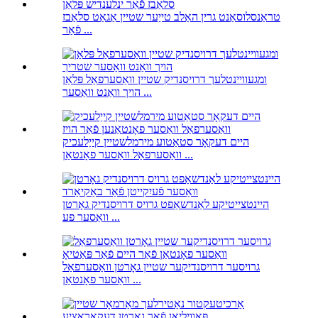
טראַנסלוסאַנט גרין האַלב טייַער שטיין אַגאַט סלאַבז
פֿאַר ...
ומגעוויינטלעך דרויסנדיק שטיין וואַסערפאַל פּלאַן
הויך וואַנט וואַסער ...
היים דעקאָר סטאַטוע מירמלשטיין קייַלעכיק
וואַסערפאַל וואַסער פאָנטאַן ...
היינטצייטיקע לאַנדשאַפט גרויס דרויסנדיק גאָרטן
וואַסער פע ...
גרויסער דרויסנדיקער שטיין גאָרטן וואַסערפאַל
וואַסער פאָנטאַן ...