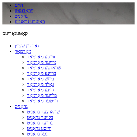
היים
פּראָדוקטן
גראַניט
ראָזעווע גראַנטע
קאַטעגאָריעס
גאָר דין שטיין
מאַרמאָר
ווייסע מאַרמאָר
גרויער מאַרמאָר
שוואַרצע מאַרמאָר
ברוינע מאַרמאָר
בייזש מאַרמאָר
גאָלד מאַרמאָר
גרינע מאַרמאָר
בלויער מאַרמאָר
רויטער מאַרמאָר
גראַניט
שוואַרצער גראַניט
בלויער גראַניט
גרויער גראַניט
ווייסע גראַניט
געל גראַניט