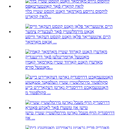
לוקסוס גרויסע מאַרמאָר וואַנט קונסט שטיין בלוי
לואיז קוואַרט...
היים אינטעריאָר פּלאַן וואַנט קונסט דעקאָר ווייסע
אַגאַט מאַרמאָר ...
מאָדערן האַנט קאַרווד שטיין מאַרמאָר קאַמין
מאַנטעל סורפ...
האַנטגעמאַכט דרויסנדיק גאָרטן דעקאָרירט כייַע
סקולפּטור מ ...
דרויסנדיק הויף מעבל גאָרטן מירמלשטיין שטיין טישן
און ...