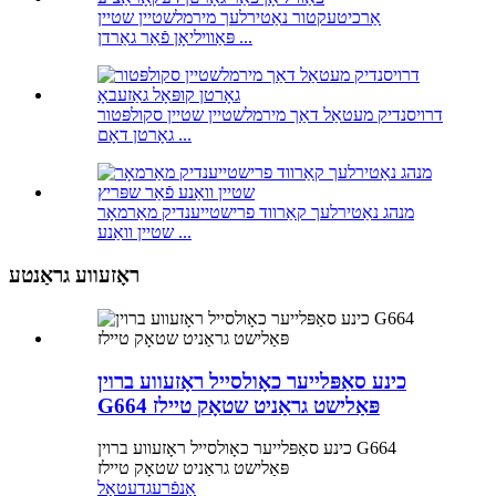
אַרכיטעקטור נאַטירלעך מירמלשטיין שטיין
פּאַוויליאָן פֿאַר גאַרדן ...
דרויסנדיק מעטאַל דאַך מירמלשטיין שטיין סקולפּטור
גאָרטן דאָם ...
מנהג נאַטירלעך קאַרווד פרישטייענדיק מאַרמאָר
שטיין וואַנע ...
ראָזעווע גראַנטע
כינע סאַפּלייער כאָולסייל ראָזעווע ברוין
G664 פּאַלישט גראַניט שטאָק טיילז
כינע סאַפּלייער כאָולסייל ראָזעווע ברוין G664
פּאַלישט גראַניט שטאָק טיילז
אָנפֿרעג
דעטאַל