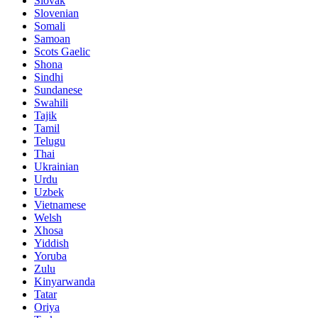
Slovak
Slovenian
Somali
Samoan
Scots Gaelic
Shona
Sindhi
Sundanese
Swahili
Tajik
Tamil
Telugu
Thai
Ukrainian
Urdu
Uzbek
Vietnamese
Welsh
Xhosa
Yiddish
Yoruba
Zulu
Kinyarwanda
Tatar
Oriya