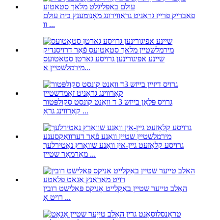
פאַבריק פּרייַז גראַניט גראַווירונג מאָנומענץ בית עולם
וו ...
שיינע אפיגורינען גרויסע גארטן סטאטועס
מירמלשטיין א...
גרויס פּלאַן בייזש 3 ד וואַנט קונסט סקולפּטור
קאַרווינג גראַ ...
גרויסע קלאָזעט גיין-אין וואַנע שוואַרץ נאַטירלעך
מאַרמאָר שטיין ...
האַלב טייער שטיין באַקלייט אָניקס פּאַלישט רובין
רויט אָ ...