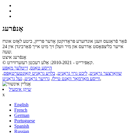
אָנפֿרעג
פֿאַר פֿראַגעס וועגן אונדזערע פּראָדוקטן אָדער פּרייזן, ביטע לאָזט אונדז
אייער בליצפּאָסט אַדרעס און מיר וועלן זיך מיט אייך פֿאַרבינדן אין 24
שעה.
אָנפֿרעג איצט
© קאַפּירייט - 2010-2021: אַלע רעכטן רעזערווירט.
הייסע טאַגס
,
זייטלעך מאַפּע
שוואַרצער גראַניט
,
ליכט גרוי גראַניט
,
בלויע גראַניט קאַונטערטאַפּס
,
,
ווייסע מאַרמאָר וואַנט טיילז
,
גרויער גראַניט
,
געל גראַניט
שיקן אימעיל
x
English
French
German
Portuguese
Spanish
Russian