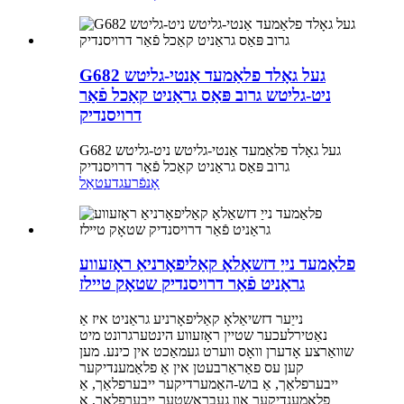
G682 געל גאָלד פלאַמעד אַנטי-גליטש
ניט-גליטש גרוב פּאַס גראַניט קאַכל פֿאַר
דרויסנדיק
G682 געל גאָלד פלאַמעד אַנטי-גליטש ניט-גליטש
גרוב פּאַס גראַניט קאַכל פֿאַר דרויסנדיק
אָנפֿרעג
דעטאַל
פלאַמעד נייַ דזשאַלאָ קאַליפאָרניאַ ראָזעווע
גראַניט פֿאַר דרויסנדיק שטאָק טיילז
נייַער דזשיאַלאָ קאַליפאָרניע גראַניט איז אַ
נאַטירלעכער שטיין ראָזעווע הינטערגרונט מיט
שוואַרצע אָדערן וואָס ווערט געמאַכט אין כינע. מען
קען עס פאַראַרבעטן אין אַ פלאַמענדיקער
ייבערפלאַך, אַ בוש-האַמערדיקער ייבערפלאַך, אַ
פלאַמענדיקער און געבראַשטער ייבערפלאַך, אַ