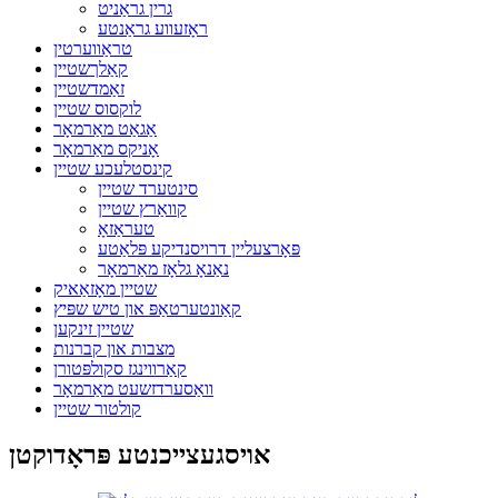
גרין גראַניט
ראָזעווע גראַנטע
טראַווערטין
קאַלךשטיין
זאַמדשטיין
לוקסוס שטיין
אַגאַט מאַרמאָר
אָניקס מאַרמאָר
קינסטלעכע שטיין
סינטערד שטיין
קוואַרץ שטיין
טעראַזאָ
פּאָרצעליין דרויסנדיקע פּלאַטע
נאַנאָ גלאָז מאַרמאָר
שטיין מאָזאַאיק
קאַונטערטאַפּ און טיש שפּיץ
שטיין זינקען
מצבות און קברנות
קאַרווינגז סקולפּטורן
וואַסערדזשעט מאַרמאָר
קולטור שטיין
אויסגעצייכנטע פּראָדוקטן