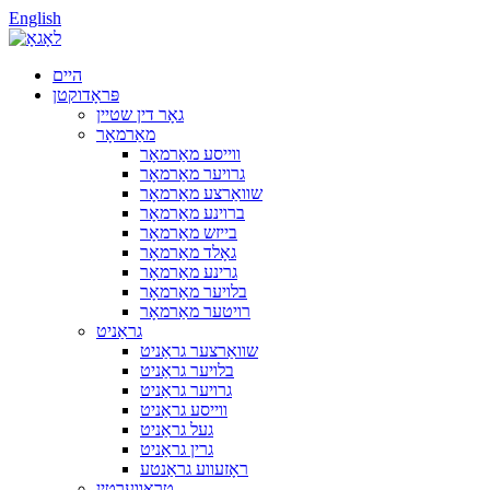
English
היים
פּראָדוקטן
גאָר דין שטיין
מאַרמאָר
ווייסע מאַרמאָר
גרויער מאַרמאָר
שוואַרצע מאַרמאָר
ברוינע מאַרמאָר
בייזש מאַרמאָר
גאָלד מאַרמאָר
גרינע מאַרמאָר
בלויער מאַרמאָר
רויטער מאַרמאָר
גראַניט
שוואַרצער גראַניט
בלויער גראַניט
גרויער גראַניט
ווייסע גראַניט
געל גראַניט
גרין גראַניט
ראָזעווע גראַנטע
טראַווערטין