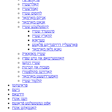
קאַלךשטיין
זאַמדשטיין
לוקסוס שטיין
אָניקס מאַרמאָר
אַגאַט מאַרמאָר
קינסטלעכע שטיין
סינטערד שטיין
קוואַרץ שטיין
טעראַזאָ
פּאָרצעליין דרויסנדיקע פּלאַטע
נאַנאָ גלאָז מאַרמאָר
שטיין מאָזאַאיק
קאַונטערטאַפּ און טיש שפּיץ
שטיין זינקען
מצבות און קברנות
קאַרווינגז סקולפּטורן
וואַסערדזשעט מאַרמאָר
קולטור שטיין
פּראָיעקטן
נייעס
ווידעאס
וועגן אונדז
אָפֿט געשטעלטע פֿראַגעס
קאָנטאַקט אונדז