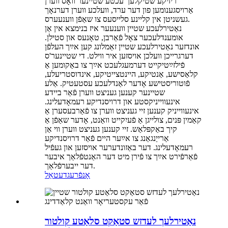
ריזיקע שטיקלעך עכטע שטיינער וואָס ווערן
אַרויסגענומען פון דער ערד, וועלכע ווערן דערנאָך
געשניטן אין קליינע סלייסעס צו שאַפֿן ווענעערס.
נאַטירלעכע שטיין ווענעער איז בנימצא אין אַן
אומענדלעכער צאָל פֿאַרבן, טאָנעס און סטילן.
אונדזער נאַטירלעכע שטיין זאַמלונג קען אײַך העלפֿן
דערגרייכן וועלכן אויסזען איר ווילט. די שטיינער'ס
פֿילזײַטיקייט דערמעגלעכט אײַך צו באַקומען אַ
קלאַסישע, אַנטיקע, היינטצייטיקע, אינדוסטריעלע,
פֿוטוריסטישע אָדער לאַנדלעכע עסטעטיק. אַלע
שטיינער קענען געניצט ווערן פֿאַר ביידע
אינעווייניקסטע און דרויסנדיקע רעמאָדעלינג.
אינעווייניק קענען זיי געניצט ווערן צו פֿאַרבעסערן אַ
קאַמין פּנים, צולייגן אַ פֿעיִקייט וואַנט, אָדער שאַפֿן אַ
קיך באַקפּלאַש. זיי קענען געניצט ווערן ווי אַן
אַרייַנגאַנג צו אײַער היים פֿאַר דרויסנדיקע
רעמאָדעלינג. דער באַזונדערער אויסזען און געפֿיל
פֿאַרפֿירט אײַך צו פֿירן מיט דער האַנטפֿלאַך איבער
דער ייבערפֿלאַך.
אָנפֿרעג
דעטאַל
נאַטירלעך לעדזש סטאַקט סלאַטע קולטור