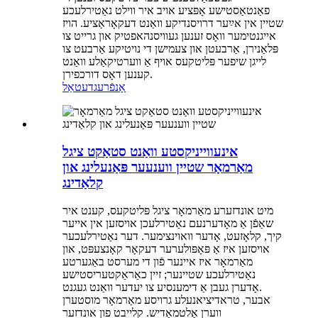
פאַנטאַסטישע אָפּציע אויב איר ווילט נאַטירלעכע
שטיין אין אײַער דרויסנדיקע וואַנט דעקאָראַציע. הויז
אייגנטימער וואָס זענען געוויסנהאפטיק און גרייט צו
פּלאַנירן, אַרבעטן און צעמישן די נויטיקע אַרבעט צו
לייגן שיפער פּליטקעס אויף אַ ווערטיקאַלע וואַנט
קענען דאָס דורכפירן.
אָנפֿרעג
דעטאַל
אינעווייניקסטע וואַנט סטאַקט ציגל
מאַרמאָר שטיין ווענעער פּאַנעלינג און
קלאַדינג
מיט אונדזערע מאַרמאָר ציגל פּליטקעס, קענט איר
שאַפֿן אַ מאָדערנעם נאַטירלעכן אויסזען אין אייער
קיך, קלאָזעט, אָדער וואוינצימער. דער נאַטירלעכער
אויסזען איז אַ פּאָפּולערער דעקאָר קאָנצעפּט, און
מאַרמאָר איז איינער פֿון די מערסט באַגערטע
נאַטירלעכע שטיינער; זיין כאַראַקטעריסטישע
אָדערן געבן אַ דימענסיע צו יעדער וואַנט געגנט.
אבער, טראדיציאנעלע גרויסע מאַרמאָר מוסטערן
ווערן אַלטמאָדיש. קלייבט פון אונדזער