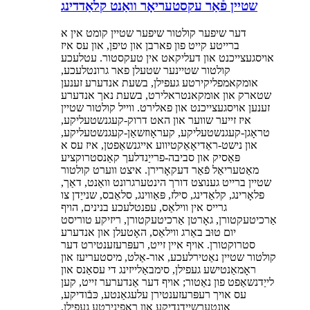
שטיין פֿאַר עקסטעריאָר וואַנט קלאַדדינג
דער שיפער קולטור שיפער שטיין קומט אין א
ברייטע קייט פון פארבן און טיפן, און עס איז
אויסגעצייכנט און דעליקאט אין טעקסטור. עטלעכע
קולטור שטיינער שטעלן פאר גרונטלעכע,
אומקאמפליקירטע געפילן, בשעת אנדערע זענען
שטארק און אומקאנטראלירט, בשעת נאך אנדערע
זענען אויסגעצייכנט און פאלירט. ווייל קולטור שטיין
איז זייער שווער און האט דרוק-קעגנשטעליקע,
טראָגן-קעגנשטעליקע, קעראָוזשאַן-קעגנשטעליקע,
און נישט-ראַדיאָאַקטיווע אייגנשאַפטן, איז עס א
פּאַסיק און סביבה-פרייַנדלעך קאַנסטרוקציע
מאַטעריאַל פֿאַר דעקאָרירן. איצט ווערט קולטור
שטיין ברייט גענוצט דורך הינטערגרונט וואַנט, דאַך,
פלאָרינג, קלאַדינג, סילז, פּאַווינג, סלאַבס, שנייַדן צו
גרייס אין ווילאַס, עפנטלעכע בנינים, הויף
אַרכיטעקטורן, גאָרטן אַרכיטעקטורן, ריזיקע טוריסט
יום טוּב באַרג ווילאַס, האָטעלן און אנדערע
סטרוקטורן. אויף איין זייט, רעפּרעזענטירט דער
קולטור שטיין נאַטירלעכע, אור-אַלט, מיסטעריעז און
ראָמאַנטישע געפילן, סימבאַלייזינג די עסאַנס און
לייַדנשאַפט פון נאַטור; אויף דער אַנדערער זייט, קען
עס אויך רעפּרעזענטירן עלעגאַנטע, כּבֿודיקע,
אונטערשיידנדיקע און ראַפינירטע געפילן,