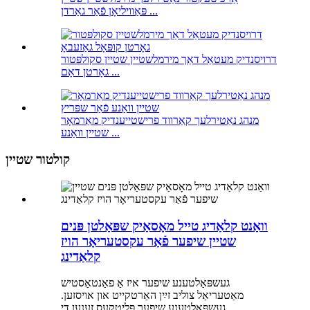
פּאַוויליאָן פֿאַר גאַרדן ...
דרויסנדיק מעטאַל דאַך מירמלשטיין שטיין סקולפּטור
גאָרטן דאָם ...
מנהג נאַטירלעך קאַרווד פרישטייענדיק מאַרמאָר
שטיין וואַנע ...
קולטור שטיין
וואַנט קלאַדיג טייל מאָסאַיק שפּאַלטן פּנים
שטיין שיפער פֿאַר עקסטעריאָר הויז
קלאַדינג
געשפּאַלטענע שיפער איז אַ פאַנטאַסטיש
מאַטעריאַל צוליב זײַן האַרטקייט און אויסזען.
געשפּאַלטענע שיפער פּליטקעס זענען די