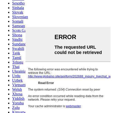
Sesotho
Sinhala
Slovak
Slovenian
Somali
Samoan
Scots Gaelic
Shona
Sindhi
Sundanese
Swahili
Tajik
Tamil
Telugu
Thai
Ukrainian
Urdu
Uzbek
Vietnamese
Welsh
Xhosa
Yiddish
Yoruba
Zulu
Kinyarwanda