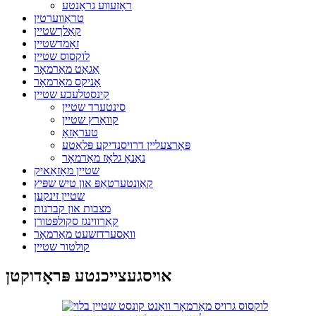
ראָזעווע גראַנטע
טראַווערטין
קאַלךשטיין
זאַמדשטיין
לוקסוס שטיין
אַגאַט מאַרמאָר
אָניקס מאַרמאָר
קינסטלעכע שטיין
סינטערד שטיין
קוואַרץ שטיין
טעראַזאָ
פּאָרצעליין דרויסנדיקע פּלאַטע
נאַנאָ גלאָז מאַרמאָר
שטיין מאָזאַאיק
קאַונטערטאַפּ און טיש שפּיץ
שטיין זינקען
מצבות און קברנות
קאַרווינגז סקולפּטורן
וואַסערדזשעט מאַרמאָר
קולטור שטיין
אויסגעצייכנטע פּראָדוקטן