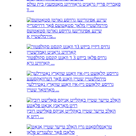
פאַבריק פּרייַז גראַניט גראַווירונג מאָנומענץ בית עולם
וו ...
שיינע אפיגורינען גרויסע גארטן סטאטועס
מירמלשטיין א...
גרויס פּלאַן בייזש 3 ד וואַנט קונסט סקולפּטור
קאַרווינג גראַ ...
גרויסע קלאָזעט גיין-אין וואַנע שוואַרץ נאַטירלעך
מאַרמאָר שטיין ...
האַלב טייער שטיין באַקלייט אָניקס פּאַלישט רובין
רויט אָ ...