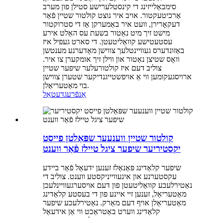
סימבאַלייזינג די קינסטלערישע סטילן פון מערב
אַרכיטעקטור. אויב איר נוצט קולטור שטיין פֿאַר
דעקאָרירן, וועט איר באַמערקן אַז די סטרוקטור
מישט זיך מיט נאַטור בשעת עס האַלט אירע
עסטעטישע קוואַליטעטן. די סארט געפיל איז
באַזונדערס געוויינטלעך צווישן מאָדערנע מענטשן
וואָס שטיצן נאַטור און ווילן זיך אומקערן צו איר.
צוליב דעם איז קולטורעלער שיפער שטיין
ארויסגעקומען ווי אַ אויפשטייגנדיקער שטערן צווישן
בוי מאַטעריאַלן.
אָנפֿרעג
דעטאַל
קולטור שטיין ווענעער שפּאַלטן פייסט
יקסטיריער שיפער ציגל טיילז פֿאַר ווענט
שיפער קלאַדינג פּאַנאַלז זענען ידעאַל פֿאַר ביידע
עקסטערנע און אינעווייניקסטע ווענט. צוליב די
נאַטירלעכע קוואַליטעטן פון דעם אויסערגעוויינלעכן
מאַטעריאַל, זענען זיי איינע פון ​​די בעסטע קלאַדינג
מאַטעריאַלן אויף דעם מאַרק. נאַטירלעכע שיפער
קלאַדינג ווערט באַטראַכט ווי אַן אידעאַל