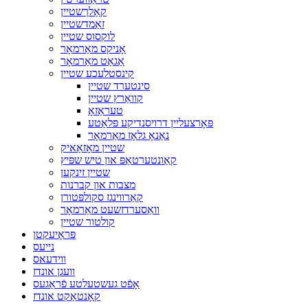
קאַלךשטיין
זאַמדשטיין
לוקסוס שטיין
אָניקס מאַרמאָר
אַגאַט מאַרמאָר
קינסטלעכע שטיין
סינטערד שטיין
קוואַרץ שטיין
טעראַזאָ
פּאָרצעליין דרויסנדיקע פּלאַטע
נאַנאָ גלאָז מאַרמאָר
שטיין מאָזאַאיק
קאַונטערטאַפּ און טיש שפּיץ
שטיין זינקען
מצבות און קברנות
קאַרווינגז סקולפּטורן
וואַסערדזשעט מאַרמאָר
קולטור שטיין
פּראָיעקטן
נייעס
ווידעאס
וועגן אונדז
אָפֿט געשטעלטע פֿראַגעס
קאָנטאַקט אונדז