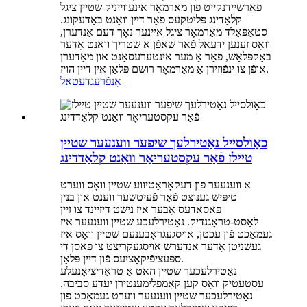
פאַרשיידנקייט פון מאַרמאָר אינעווייניק שטיין ציגל
קלאַדינג פּליטקעס פֿאַר דיין וואַנט באַדעקונג.
סטאַפּאַלד מאַרמאָר ציגל איינער נאָך דעם אַנדערן,
וואָס זענען ידעאַל פֿאַר שאַפֿן אַ שטריך וואַנט אָדער
באַקפּלאַש, פֿאַר אַ מער אינטערעסאַנט און מאָדערן
אופֿן צו ינפֿוזירן אַ מאַרמאָר רושם פּלאַן אין דיין הויז.
אָנפֿרעג
דעטאַל
כאָולסייל נאַטירלעך שיפער ווענעער שטיין
טיילז פֿאַר עקסטעריאָר וואַנט קלאַדדינג
א ווענעער פון דעקאָראַטיווע שטיין וואָס ווערט
טיפּיש גענוצט פֿאַר פֿעיִטשער ווענט און בנין
פֿאַסאַדעס אָבער איז נישט דיזיינד צו זיין
לאַסט-טראָגנדיק. נאַטירלעכע שטיין ווענעער איז
געמאַכט פֿון עכטן, אויסגעגראָבענעם שטיין וואָס איז
געשניטן אָדער אַנדערש אויסגעקריצט צו פּאַסן די
ספּעציפֿיקאַציעס פֿון דיין פּלאַן.
נאַטירלעכער שטיין האט אַ טראַדיציאָנעלע
עסטעטיק וואָס קען קאָמפּלימענטירן יעדע סביבה.
נאַטירלעכער שטיין ווענעער ווערט געמאַכט פון