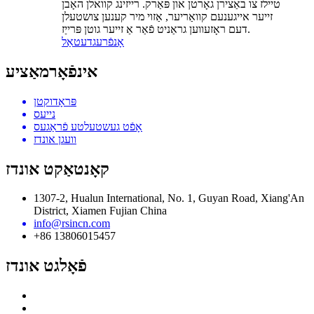
טיילז צו באַצירן גאָרטן און פּאַרק. רייזינג קוואלן האָבן
זייער אייגענעם קוואַריער, אַזוי מיר קענען צושטעלן
דעם ראָזעווען גראַניט פֿאַר אַ זייער גוטן פּרייַז.
אָנפֿרעג
דעטאַל
אינפֿאָרמאַציע
פּראָדוקטן
נייעס
אָפֿט געשטעלטע פֿראַגעס
וועגן אונדז
קאָנטאַקט אונדז
1307-2, Hualun International, No. 1, Guyan Road, Xiang'An
District, Xiamen Fujian China
info@rsincn.com
+86 13806015457
פֿאָלגט אונדז