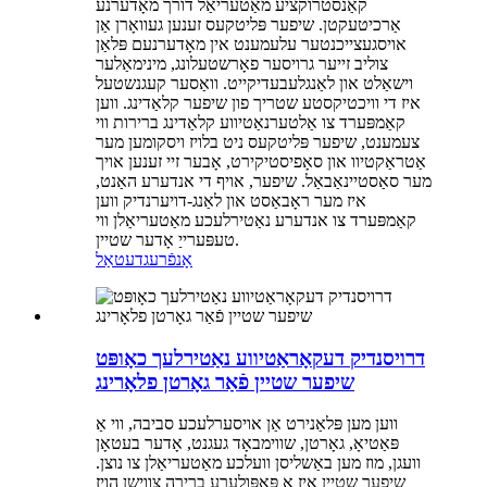
קאַנסטרוקציע מאַטעריאַל דורך מאָדערנע
אַרכיטעקטן. שיפער פּליטקעס זענען געוואָרן אַן
אויסגעצייכנטער עלעמענט אין מאָדערנעם פּלאַן
צוליב זייער גרויסער פאָרשטעלונג, מינימאַלער
וישאַלט און לאַנגלעבעדיקייט. וואַסער קעגנשטעל
איז די וויכטיקסטע שטריך פון שיפער קלאַדינג. ווען
קאַמפּערד צו אַלטערנאַטיווע קלאַדינג ברירות ווי
צעמענט, שיפער פּליטקעס ניט בלויז ויסקומען מער
אַטראַקטיוו און סאָפיסטיקירט, אָבער זיי זענען אויך
מער סאַסטיינאַבאַל. שיפער, אויף די אנדערע האַנט,
איז מער ראָבאַסט און לאַנג-דויערנדיק ווען
קאַמפּערד צו אנדערע נאַטירלעכע מאַטעריאַלן ווי
טעפּערייַ אָדער שטיין.
אָנפֿרעג
דעטאַל
דרויסנדיק דעקאָראַטיווע נאַטירלעך כאָופּט
שיפער שטיין פֿאַר גאָרטן פלאָרינג
ווען מען פּלאַנירט אַן אויסערלעכע סביבה, ווי אַ
פּאַטיאָ, גאָרטן, שווימבאָד געגנט, אָדער בעטאָן
וועגן, מוז מען באַשליסן וועלכע מאַטעריאַלן צו נוצן.
שיפער שטיין איז אַ פּאָפּולערע ברירה צווישן הויז