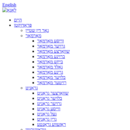
English
היים
פּראָדוקטן
גאָר דין שטיין
מאַרמאָר
ווייסע מאַרמאָר
גרויער מאַרמאָר
שוואַרצע מאַרמאָר
ברוינע מאַרמאָר
בייזש מאַרמאָר
גאָלד מאַרמאָר
גרינע מאַרמאָר
בלויער מאַרמאָר
רויטער מאַרמאָר
גראַניט
שוואַרצער גראַניט
בלויער גראַניט
גרויער גראַניט
ווייסע גראַניט
געל גראַניט
גרין גראַניט
ראָזעווע גראַנטע
טראַווערטין