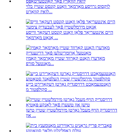
לוקסוס גרויסע מאַרמאָר וואַנט קונסט שטיין בלוי
לואיז קוואַרט...
היים אינטעריאָר פּלאַן וואַנט קונסט דעקאָר ווייסע
אַגאַט מאַרמאָר ...
מאָדערן האַנט קאַרווד שטיין מאַרמאָר קאַמין
מאַנטעל סורפ...
האַנטגעמאַכט דרויסנדיק גאָרטן דעקאָרירט כייַע
סקולפּטור מ ...
דרויסנדיק הויף מעבל גאָרטן מירמלשטיין שטיין טישן
און ...