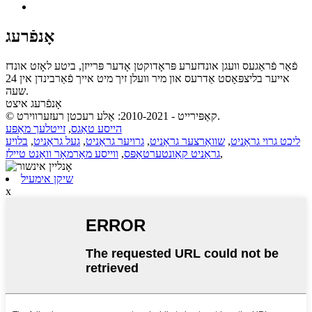
אָנפֿרעג
פֿאַר פֿראַגעס וועגן אונדזערע פּראָדוקטן אָדער פּרייזן, ביטע לאָזט אונדז
אייער בליצפּאָסט אַדרעס און מיר וועלן זיך מיט אייך פֿאַרבינדן אין 24
שעה.
אָנפֿרעג איצט
© קאַפּירייט - 2010-2021: אַלע רעכטן רעזערווירט.
הייסע טאַגס
,
זייטלעך מאַפּע
ליכט גרוי גראַניט
,
שוואַרצער גראַניט
,
גרויער גראַניט
,
געל גראַניט
,
בלויע
,
גראַניט קאַונטערטאַפּס
,
ווייסע מאַרמאָר וואַנט טיילז
שיקן אימעיל
x