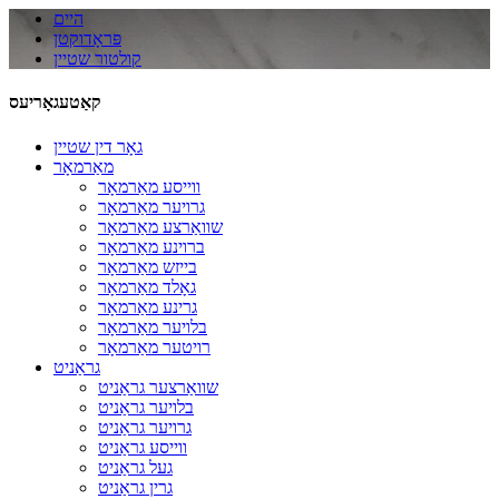
היים
פּראָדוקטן
קולטור שטיין
קאַטעגאָריעס
גאָר דין שטיין
מאַרמאָר
ווייסע מאַרמאָר
גרויער מאַרמאָר
שוואַרצע מאַרמאָר
ברוינע מאַרמאָר
בייזש מאַרמאָר
גאָלד מאַרמאָר
גרינע מאַרמאָר
בלויער מאַרמאָר
רויטער מאַרמאָר
גראַניט
שוואַרצער גראַניט
בלויער גראַניט
גרויער גראַניט
ווייסע גראַניט
געל גראַניט
גרין גראַניט