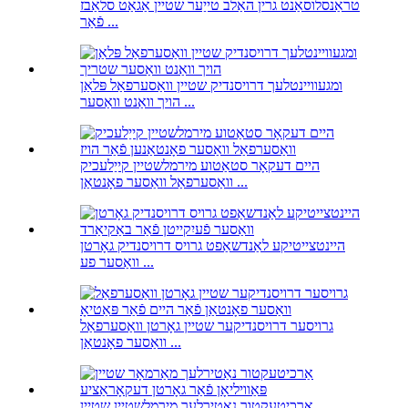
טראַנסלוסאַנט גרין האַלב טייַער שטיין אַגאַט סלאַבז
פֿאַר ...
ומגעוויינטלעך דרויסנדיק שטיין וואַסערפאַל פּלאַן
הויך וואַנט וואַסער ...
היים דעקאָר סטאַטוע מירמלשטיין קייַלעכיק
וואַסערפאַל וואַסער פאָנטאַן ...
היינטצייטיקע לאַנדשאַפט גרויס דרויסנדיק גאָרטן
וואַסער פע ...
גרויסער דרויסנדיקער שטיין גאָרטן וואַסערפאַל
וואַסער פאָנטאַן ...
אַרכיטעקטור נאַטירלעך מירמלשטיין שטיין