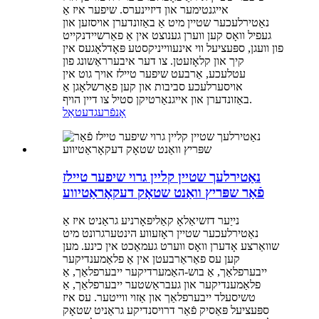
אייגנטימער און דיזיינערס. שיפער איז אַ
נאַטירלעכער שטיין מיט אַ באַזונדערן אויסזען און
געפיל וואָס קען ווערן גענוצט אין אַ פאַרשיידנקייט
פון וועגן, ספּעציעל ווי אינעווייניקסטע פּאָדלאָגעס אין
קיך און קלאָזעטן. צו דער איבערראַשונג פון
עטלעכע, אַרבעט שיפער טיילז אויך גוט אין
אויסערלעכע סביבות און קען פאָרשלאָגן אַ
באַזונדערן און אייגנאַרטיקן סטיל צו דיין הויף.
אָנפֿרעג
דעטאַל
נאַטירלעך שטיין קליין גרוי שיפער טיילז
פֿאַר שפּריץ וואַנט שטאָק דעקאָראַטיווע
נייַער דזשיאַלאָ קאַליפאָרניע גראַניט איז אַ
נאַטירלעכער שטיין ראָזעווע הינטערגרונט מיט
שוואַרצע אָדערן וואָס ווערט געמאַכט אין כינע. מען
קען עס פאַראַרבעטן אין אַ פלאַמענדיקער
ייבערפלאַך, אַ בוש-האַמערדיקער ייבערפלאַך, אַ
פלאַמענדיקער און געבראַשטער ייבערפלאַך, אַ
טשיסעלד ייבערפלאַך און אַזוי ווייטער. עס איז
ספּעציעל פּאַסיק פֿאַר דרויסנדיקע גראַניט שטאָק