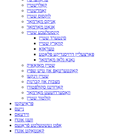
קאַלךשטיין
זאַמדשטיין
לוקסוס שטיין
אָניקס מאַרמאָר
אַגאַט מאַרמאָר
קינסטלעכע שטיין
סינטערד שטיין
קוואַרץ שטיין
טעראַזאָ
פּאָרצעליין דרויסנדיקע פּלאַטע
נאַנאָ גלאָז מאַרמאָר
שטיין מאָזאַאיק
קאַונטערטאַפּ און טיש שפּיץ
שטיין זינקען
מצבות און קברנות
קאַרווינגז סקולפּטורן
וואַסערדזשעט מאַרמאָר
קולטור שטיין
פּראָיעקטן
נייעס
ווידעאס
וועגן אונדז
אָפֿט געשטעלטע פֿראַגעס
קאָנטאַקט אונדז