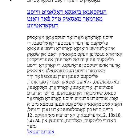
העקסאַגאָן ביאַנקאָ דאָלאָמיט ווייסע
מאַרמאָר מאָסאַיק טייל פֿאַר וואַנט
דעקאָראַטיווע
ווייסע קאַראַראַ מאַרמאָר העקסאַגאָן מאָזאַאיק
פּליטקעס פון דער העכסטער קוואַליטעט. די
איטאַליענישע ביאַנקאָ קאַרעראַ ווייסע ווענאַטאָ
קאַראַראַ געשליפן העקס מאָזאַאיק וואַנט און שטאָק
פּליטקעס זענען ידעאַל פֿאַר יעדן אינעווייניקסטן
אָדער אויסווייניקסטן פּראָיעקט. די קאַראַראַ ווייסע
מאַרמאָר גרויסע העקסאַגאָנאַלע מאָזאַאיק
פּליטקעס קענען ווערן גענוצט פֿאַר קיך
באַקפּלאַשעס, קלאָזעט שטאָקן, שפּריץ סעראַונדז,
עסצימערן, אַרייַנגאַנגען, קאָרידאָרן, באַלקאָנען,
ספּאַס, שווימבאָדן און פאָנטאַנען, צווישן אַנדערע
זאַכן. אונדזערע פּרעמיע ווייסע קאַרעראַ מאַרמאָר
האָניקאָמב מאָזאַאיק פּליטקעס זענען בנימצא מיט אַ
ברייט קייט פון קאָמפּלעמענטאַרע זאכן ווי ציגל,
הערינגבאָון, קאָרבוועיוו מאָזאַאיקס, 12x12, 18x18,
24x24, סאַבוויי פּליטקעס, מאָלדינגז, גרענעצן און
מער.
אָנפֿרעג
דעטאַל