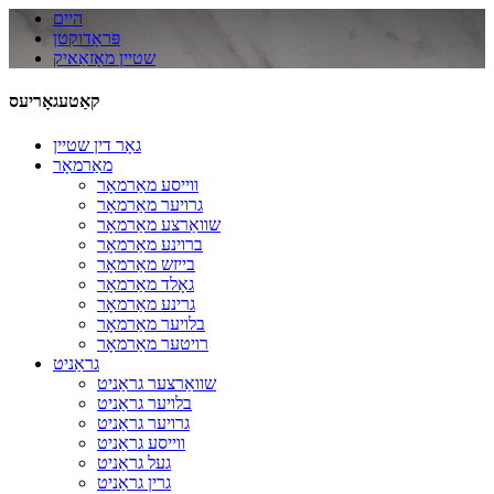
היים
פּראָדוקטן
שטיין מאָזאַאיק
קאַטעגאָריעס
גאָר דין שטיין
מאַרמאָר
ווייסע מאַרמאָר
גרויער מאַרמאָר
שוואַרצע מאַרמאָר
ברוינע מאַרמאָר
בייזש מאַרמאָר
גאָלד מאַרמאָר
גרינע מאַרמאָר
בלויער מאַרמאָר
רויטער מאַרמאָר
גראַניט
שוואַרצער גראַניט
בלויער גראַניט
גרויער גראַניט
ווייסע גראַניט
געל גראַניט
גרין גראַניט