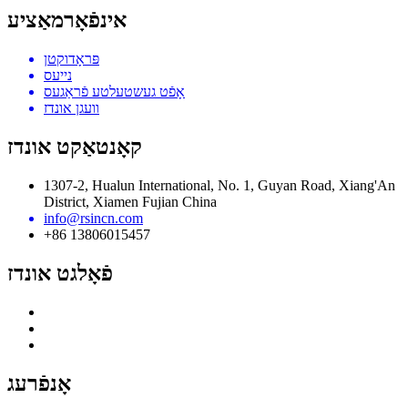
אינפֿאָרמאַציע
פּראָדוקטן
נייעס
אָפֿט געשטעלטע פֿראַגעס
וועגן אונדז
קאָנטאַקט אונדז
1307-2, Hualun International, No. 1, Guyan Road, Xiang'An
District, Xiamen Fujian China
info@rsincn.com
+86 13806015457
פֿאָלגט אונדז
אָנפֿרעג