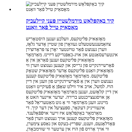
קיך באַקפּלאַש מירמלשטיין פּעני קייַלעכיק
מאָסאַיק טייל פֿאַר וואַנט
מאָזאַאיק פּליטקעס, וועלכע זענען היסטאָריש
צוזאַמענגעשטעלט געוואָרן פון שטיין אָדער גלאָז,
ווערן גענוצט פֿאַר טויזנטער יאָרן צו פּראָדוצירן
אינטערעסאַנטע און אויג-כאַפּנדיקע דיזיינז. מאַרמאָר
מאָזאַאיק פּליטקעס זענען פֿאַראַן אין אַ
פֿאַרשיידנקייט פון גרייסן און קענען גענוצט ווערן ווי
מאָזאַאיק וואַנט פּליטקעס אָדער מאָזאַאיק שטאָק
פּליטקעס. מאַרמאָר מאָזאַאיק פּליטקעס קענען
גענוצט ווערן אין אַ פֿאַרשיידנקייט פון וועגן אין דיין
הויז. למשל, אויב איר ווילט שאַפֿן אַ פֿעיִקייט וואַנט
אין דיין קלאָזעט, זענען מאַרמאָר מאָזאַאיק פּליטקעס
אַן אויסגעצייכנטע ברירה. יעדער איינער האט אַ
מיינונג וועגן מאַרמאָר ווי אַ גוט מאַטעריאַל פֿאַר
אינעווייניק דעקאָר, ספּעציעל אין דער קיך. די
מאַרמאָר באַקפּלאַש איז זייער אויפֿפֿאַלענד.
מאָזאַאיק פּליטקעס קענען אויך גענוצט ווערן פֿאַר
פּאָדלאָגעס, ווענט, שפּריץ-בעקס און נאַסע צימערן,
ווי אויך אַרויס פֿון הויז אין ערטער ווי שווימבאָדן,