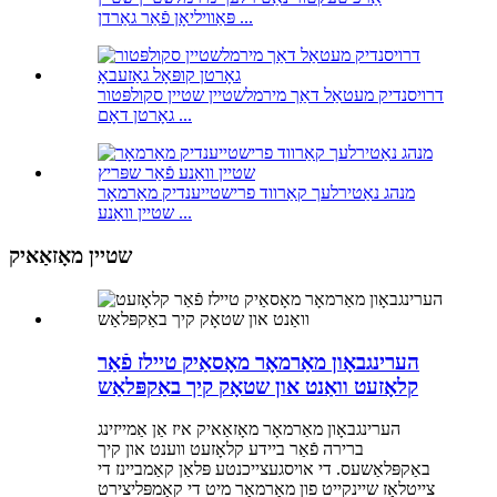
פּאַוויליאָן פֿאַר גאַרדן ...
דרויסנדיק מעטאַל דאַך מירמלשטיין שטיין סקולפּטור
גאָרטן דאָם ...
מנהג נאַטירלעך קאַרווד פרישטייענדיק מאַרמאָר
שטיין וואַנע ...
שטיין מאָזאַאיק
הערינגבאָון מאַרמאָר מאָסאַיק טיילז פֿאַר
קלאָזעט וואַנט און שטאָק קיך באַקפּלאַש
הערינגבאָון מאַרמאָר מאָזאַאיק איז אַן אַמייזינג
ברירה פֿאַר ביידע קלאָזעט ווענט און קיך
באַקפּלאַשעס. די אויסגעצייכנטע פּלאַן קאַמביינז די
צייטלאָז שיינקייט פון מאַרמאָר מיט די קאָמפּליצירט