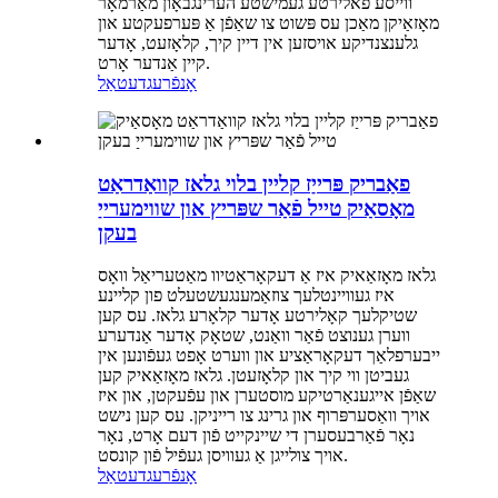
ווייסע פאלירטע געמישטע הערינגבאָון מאַרמאָר
מאָזאַיקן מאַכן עס פּשוט צו שאַפֿן אַ פּערפעקטע און
גלענצנדיקע אויסזען אין דיין קיך, קלאָזעט, אָדער
קיין אַנדער אָרט.
אָנפֿרעג
דעטאַל
פאַבריק פּרייַז קליין בלוי גלאז קוואַדראַט
מאָסאַיק טייל פֿאַר שפּריץ און שווימערייַ
בעקן
גלאז מאָזאַאיק איז אַ דעקאָראַטיוו מאַטעריאַל וואָס
איז געוויינטלעך צוזאַמענגעשטעלט פון קליינע
שטיקלעך קאָלירטע אָדער קלאָרע גלאז. עס קען
ווערן גענוצט פֿאַר וואַנט, שטאָק אָדער אַנדערע
ייבערפלאַך דעקאָראַציע און ווערט אָפט געפֿונען אין
געביטן ווי קיך און קלאָזעטן. גלאז מאָזאַאיק קען
שאַפֿן אייגענאַרטיקע מוסטערן און עפֿעקטן, און איז
אויך וואַסערפּרוף און גרינג צו רייניקן. עס קען נישט
נאָר פֿאַרבעסערן די שיינקייט פֿון דעם אָרט, נאָר
אויך צולייגן אַ געוויסן געפֿיל פֿון קונסט.
אָנפֿרעג
דעטאַל