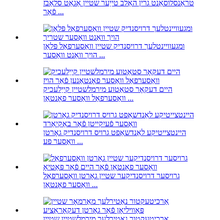
טראַנסלוסאַנט גרין האַלב טייַער שטיין אַגאַט סלאַבז
פֿאַר ...
ומגעוויינטלעך דרויסנדיק שטיין וואַסערפאַל פּלאַן
הויך וואַנט וואַסער ...
היים דעקאָר סטאַטוע מירמלשטיין קייַלעכיק
וואַסערפאַל וואַסער פאָנטאַן ...
היינטצייטיקע לאַנדשאַפט גרויס דרויסנדיק גאָרטן
וואַסער פע ...
גרויסער דרויסנדיקער שטיין גאָרטן וואַסערפאַל
וואַסער פאָנטאַן ...
אַרכיטעקטור נאַטירלעך מירמלשטיין שטיין