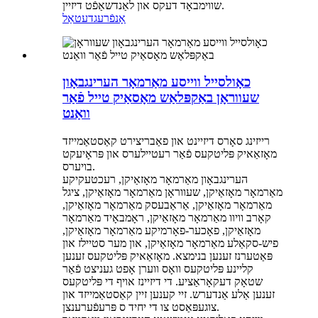
שווימבאָד דעקס און לאַנדשאַפֿט דיזיין.
אָנפֿרעג
דעטאַל
כאָולסייל ווייסע מאַרמאָר הערינגבאָון
שעווראָן באַקפּלאַש מאָסאַיק טייל פֿאַר
וואַנט
רייזינג סאָרס דיזיינט און פאַבריצירט קאַסטאַמייזד
מאָזאַאיק פּליטקעס פֿאַר רעטיילערס און פּראָיעקט
בויערס.
הערינגבאָון מאַרמאָר מאָזאַיקן, רעכטעקיקע
מאַרמאָר מאָזאַיקן, שעווראָן מאַרמאָר מאָזאַיקן, ציגל
מאַרמאָר מאָזאַיקן, אַראַבעסק מאַרמאָר מאָזאַיקן,
קאָרב וויוו מאַרמאָר מאָזאַיקן, ראָמבאָיד מאַרמאָר
מאָזאַיקן, פאָכער-פאָרמיקע מאַרמאָר מאָזאַיקן,
פיש-סקאַלע מאַרמאָר מאָזאַיקן, און מער סטיילז און
פּאַטערנז זענען בנימצא. מאָזאַאיק פּליטקעס זענען
קליינע פּליטקעס וואָס ווערן אָפט געניצט פֿאַר
שטאָק דעקאָראַציע. די דיזיינז אויף די פּליטקעס
זענען אַלע אַנדערש. זיי קענען זיין קאַסטאַמייזד און
צוגעפּאַסט צו די יחיד ס פּרעפֿערענצן.