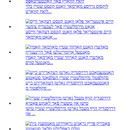
לוקסוס גרויסע מאַרמאָר וואַנט קונסט שטיין בלוי
לואיז קוואַרט...
היים אינטעריאָר פּלאַן וואַנט קונסט דעקאָר ווייסע
אַגאַט מאַרמאָר ...
מאָדערן האַנט קאַרווד שטיין מאַרמאָר קאַמין
מאַנטעל סורפ...
האַנטגעמאַכט דרויסנדיק גאָרטן דעקאָרירט כייַע
סקולפּטור מ ...
דרויסנדיק הויף מעבל גאָרטן מירמלשטיין שטיין טישן
און ...