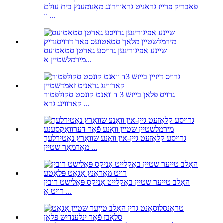
פאַבריק פּרייַז גראַניט גראַווירונג מאָנומענץ בית עולם
וו ...
שיינע אפיגורינען גרויסע גארטן סטאטועס
מירמלשטיין א...
גרויס פּלאַן בייזש 3 ד וואַנט קונסט סקולפּטור
קאַרווינג גראַ ...
גרויסע קלאָזעט גיין-אין וואַנע שוואַרץ נאַטירלעך
מאַרמאָר שטיין ...
האַלב טייער שטיין באַקלייט אָניקס פּאַלישט רובין
רויט אָ ...