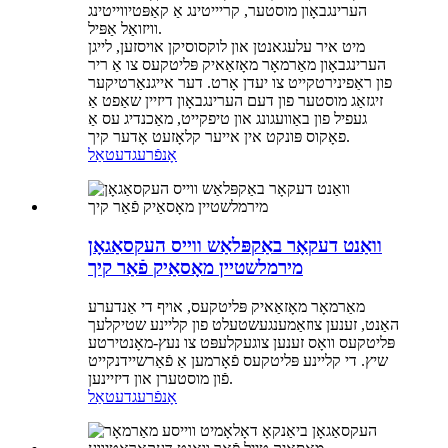
הערינגבאָון מוסטער, קריייטינג אַ קאַפּטיווייטינג
וויזואַל אַפּיל.
מיט איר עלעגאנטן און לוקסוסיקן אויסזען, לייגן
הערינגבאָון מאַרמאָר מאָזאַאיק פּליטקעס צו אַ ריר
פון ראַפינירטקייט צו יעדן אָרט. דער אייגנאַרטיקער
זיגזאַג מוסטער פון דעם הערינגבאָון דיזיין שאַפט אַ
געפיל פון באַוועגונג און טיפקייט, מאַכנדיג עס אַ
פאָקוס פּונקט אין אייער קלאָזעט אָדער קיך.
אָנפֿרעג
דעטאַל
וואַנט דעקאָר באַקפּלאַש ווייס העקסאַגאָן
מירמלשטיין מאָסאַיק פֿאַר קיך
מאַרמאָר מאָזאַאיק פּליטקעס, אויף די אַנדערע
האַנט, זענען צוזאַמענגעשטעלט פון קליינע שטיקלעך
פּליטקעס וואָס זענען צוגעקלעפּט צו נעץ-מאָנטירטע
שיץ. די קליינע פּליטקעס פֿאָרמען אַ פֿאַרשיידנקייט
פֿון מוסטערן און דיזיינען.
אָנפֿרעג
דעטאַל