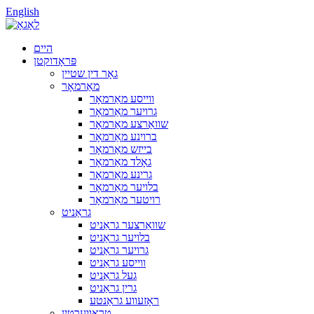
English
היים
פּראָדוקטן
גאָר דין שטיין
מאַרמאָר
ווייסע מאַרמאָר
גרויער מאַרמאָר
שוואַרצע מאַרמאָר
ברוינע מאַרמאָר
בייזש מאַרמאָר
גאָלד מאַרמאָר
גרינע מאַרמאָר
בלויער מאַרמאָר
רויטער מאַרמאָר
גראַניט
שוואַרצער גראַניט
בלויער גראַניט
גרויער גראַניט
ווייסע גראַניט
געל גראַניט
גרין גראַניט
ראָזעווע גראַנטע
טראַווערטין