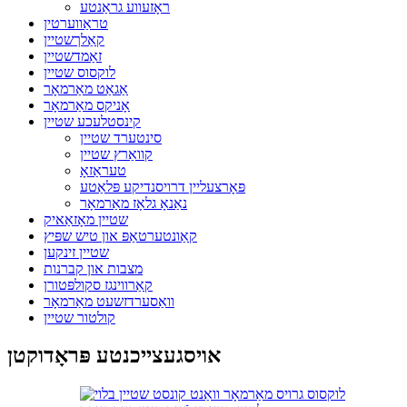
ראָזעווע גראַנטע
טראַווערטין
קאַלךשטיין
זאַמדשטיין
לוקסוס שטיין
אַגאַט מאַרמאָר
אָניקס מאַרמאָר
קינסטלעכע שטיין
סינטערד שטיין
קוואַרץ שטיין
טעראַזאָ
פּאָרצעליין דרויסנדיקע פּלאַטע
נאַנאָ גלאָז מאַרמאָר
שטיין מאָזאַאיק
קאַונטערטאַפּ און טיש שפּיץ
שטיין זינקען
מצבות און קברנות
קאַרווינגז סקולפּטורן
וואַסערדזשעט מאַרמאָר
קולטור שטיין
אויסגעצייכנטע פּראָדוקטן