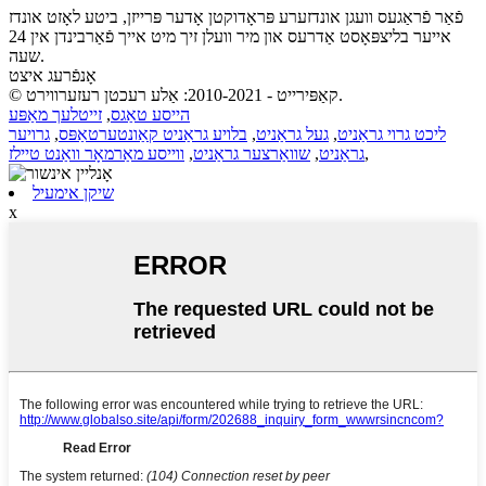
פֿאַר פֿראַגעס וועגן אונדזערע פּראָדוקטן אָדער פּרייזן, ביטע לאָזט אונדז
אייער בליצפּאָסט אַדרעס און מיר וועלן זיך מיט אייך פֿאַרבינדן אין 24
שעה.
אָנפֿרעג איצט
© קאַפּירייט - 2010-2021: אַלע רעכטן רעזערווירט.
הייסע טאַגס
,
זייטלעך מאַפּע
ליכט גרוי גראַניט
,
געל גראַניט
,
בלויע גראַניט קאַונטערטאַפּס
,
גרויער
,
גראַניט
,
שוואַרצער גראַניט
,
ווייסע מאַרמאָר וואַנט טיילז
שיקן אימעיל
x