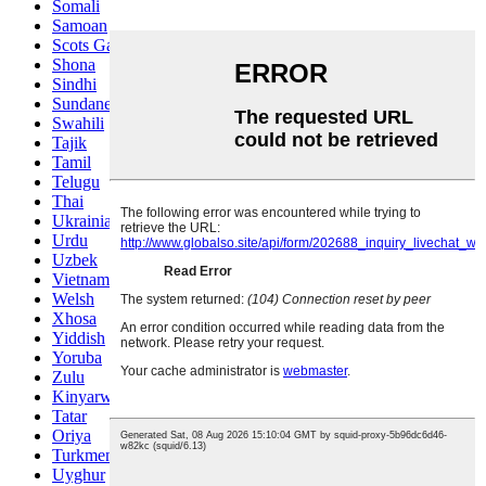
Somali
Samoan
Scots Gaelic
Shona
Sindhi
Sundanese
Swahili
Tajik
Tamil
Telugu
Thai
Ukrainian
Urdu
Uzbek
Vietnamese
Welsh
Xhosa
Yiddish
Yoruba
Zulu
Kinyarwanda
Tatar
Oriya
Turkmen
Uyghur