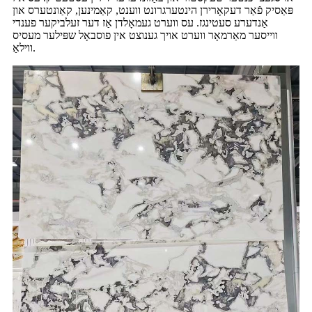
פּאַסיק פֿאַר דעקאָרירן הינטערגרונט ווענט, קאַמינען, קאַונטערס און
אַנדערע סעטינגז. עס ווערט געמאָלדן אַז דער זעלביקער פענדי
ווייסער מאַרמאָר ווערט אויך גענוצט אין פוסבאָל שפּילער מעסיס
ווילאַ.