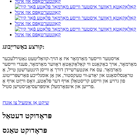
קורצע באַשרייַבונג:
אויסטער ווייסער מאַרמאָר איז אַ הויך-קוואַליטעט נאַטירלעכער
מאַרמאָר, אויך באַקאַנט ווי קאַלאַקאַטאַ דאָווער מאַרמאָר, פענדי ווייסער
מאַרמאָר. עס איז אונטערשיידן דורך אַ ווייסן הינטערשטן טייל, אַ
טראַנסלוסאַנט און יאַדע-ווי טעקסטור, און אַן אומגלייכע פאַרשפּרייטונג
פון גרויע און ווייסע קריסטאַלן אויף דער פּלאַטע, וואָס ווייַזט אויף אַ
פרייען און אינפאָרמעלן אימפּרעסיאָניסטישן סטיל.
שיקט אַן אימעיל צו אונדז
פּראָדוקט דעטאַל
פּראָדוקט טאַגס