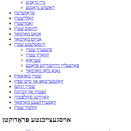
גרין גראַניט
ראָזעווע גראַנטע
טראַווערטין
קאַלךשטיין
זאַמדשטיין
לוקסוס שטיין
אַגאַט מאַרמאָר
אָניקס מאַרמאָר
קינסטלעכע שטיין
סינטערד שטיין
קוואַרץ שטיין
טעראַזאָ
פּאָרצעליין דרויסנדיקע פּלאַטע
נאַנאָ גלאָז מאַרמאָר
שטיין מאָזאַאיק
קאַונטערטאַפּ און טיש שפּיץ
שטיין זינקען
מצבות און קברנות
קאַרווינגז סקולפּטורן
וואַסערדזשעט מאַרמאָר
קולטור שטיין
אויסגעצייכנטע פּראָדוקטן