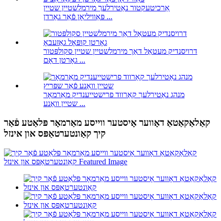
אַרכיטעקטור נאַטירלעך מירמלשטיין שטיין
פּאַוויליאָן פֿאַר גאַרדן ...
דרויסנדיק מעטאַל דאַך מירמלשטיין שטיין סקולפּטור
גאָרטן דאָם ...
מנהג נאַטירלעך קאַרווד פרישטייענדיק מאַרמאָר
שטיין וואַנע ...
קאַלאַקאַטאַ דאָווער אָיסטער ווייסע מאַרמאָר פּלאַטע פֿאַר
קיך קאַונטערטאַפּס און אינזל