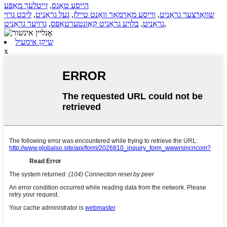
הייסע טאַגס
,
זייטלעך מאַפּע
שוואַרצער גראַניט
,
ווייסע מאַרמאָר וואַנט טיילז
,
געל גראַניט
,
ליכט גרוי
,
גראַניט
,
בלויע גראַניט קאַונטערטאַפּס
,
גרויער גראַניט
שיקן אימעיל
x