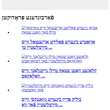
פֿאַרבונדענע פּראָדוקטן
אזיאטיש כינעזיש פאלירט אריענטאל ווייס
מירמלשטיין טי ...
קלאָזעט וואַנט שטאָק טיילז גריכנלאַנד ווייַס
וואָלאַקאַס ...
ביליק פּרייַז כינעזיש גוואַנגקסי ווייַס
מירמלשטיין פֿאַר וואַ ...