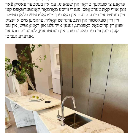
פּראָנע צו טעגלעך טראָגן און שפּאַנונג. עס איז בעסטער פּאַסיק פֿאַר
נוצן אויף קאַונטערטאַפּס. פענדי ווייסע מאַרמאָר קאַונטערטאַפּס קען
זיין געניצט אין ביידע קרעם און מאָדערן מינימאַליסטיש פּלאַן סטיילז.
זייַן ריין טעקסטור און הינטערגרונט קאָליר, צוזאַמען מיט אַ יינציק
שוואַרץ קריסטאַל באַפּוצונג, זענען איידעלע און ראָמאַנטיש, און עס
קען דינען ווי דער פאָקוס פונט אין רעסטראַנץ, לעבעדיק רומז און
אנדערע געביטן.