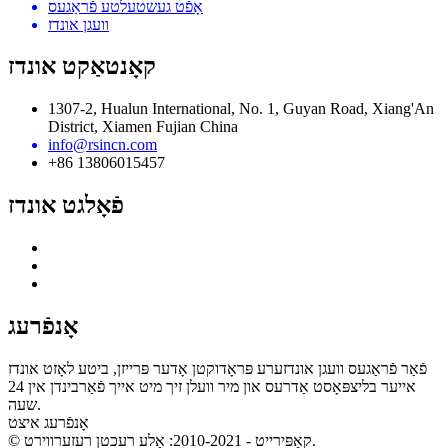
אָפֿט געשטעלטע פֿראַגעס
וועגן אונדז
קאָנטאַקט אונדז
1307-2, Hualun International, No. 1, Guyan Road, Xiang'An
District, Xiamen Fujian China
info@rsincn.com
+86 13806015457
פֿאָלגט אונדז
אָנפֿרעג
פֿאַר פֿראַגעס וועגן אונדזערע פּראָדוקטן אָדער פּרייזן, ביטע לאָזט אונדז
אייער בליצפּאָסט אַדרעס און מיר וועלן זיך מיט אייך פֿאַרבינדן אין 24
שעה.
אָנפֿרעג איצט
© קאַפּירייט - 2010-2021: אַלע רעכטן רעזערווירט.