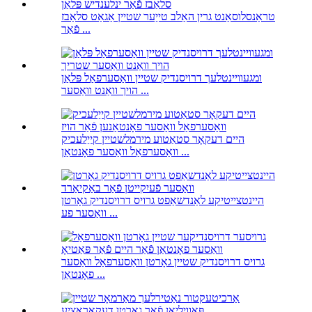
טראַנסלוסאַנט גרין האַלב טייַער שטיין אַגאַט סלאַבז
פֿאַר ...
ומגעוויינטלעך דרויסנדיק שטיין וואַסערפאַל פּלאַן
הויך וואַנט וואַסער ...
היים דעקאָר סטאַטוע מירמלשטיין קייַלעכיק
וואַסערפאַל וואַסער פאָנטאַן ...
היינטצייטיקע לאַנדשאַפט גרויס דרויסנדיק גאָרטן
וואַסער פע ...
גרויס דרויסנדיק שטיין גאָרטן וואַסערפאַל וואַסער
פאָנטאַן ...