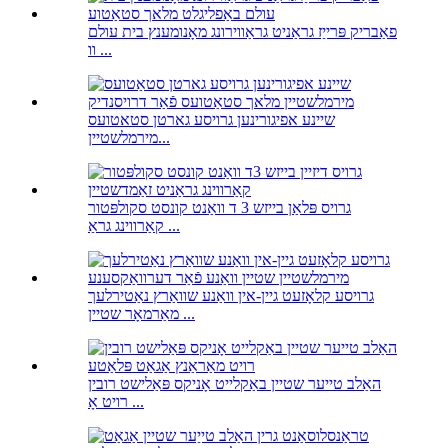
פאַבריק פּרייַז גראַניט גראַווירונג מאָנומענץ בית עולם
וו ...
שיינע אפיגורינען גרויסע גארטן סטאטועס
מירמלשטיין...
גרויס פּלאַן בייזש 3 ד וואַנט קונסט סקולפּטור
קאַרווינג גראַ ...
גרויסע קלאָזעט גיין-אין וואַנע שוואַרץ נאַטירלעך
מאַרמאָר שטיין ...
האַלב טייער שטיין באַקלייט אָניקס פּאַלישט רובין
רויט אָ ...