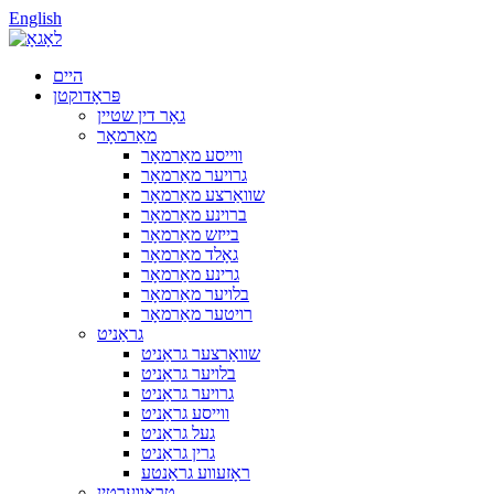
English
היים
פּראָדוקטן
גאָר דין שטיין
מאַרמאָר
ווייסע מאַרמאָר
גרויער מאַרמאָר
שוואַרצע מאַרמאָר
ברוינע מאַרמאָר
בייזש מאַרמאָר
גאָלד מאַרמאָר
גרינע מאַרמאָר
בלויער מאַרמאָר
רויטער מאַרמאָר
גראַניט
שוואַרצער גראַניט
בלויער גראַניט
גרויער גראַניט
ווייסע גראַניט
געל גראַניט
גרין גראַניט
ראָזעווע גראַנטע
טראַווערטין