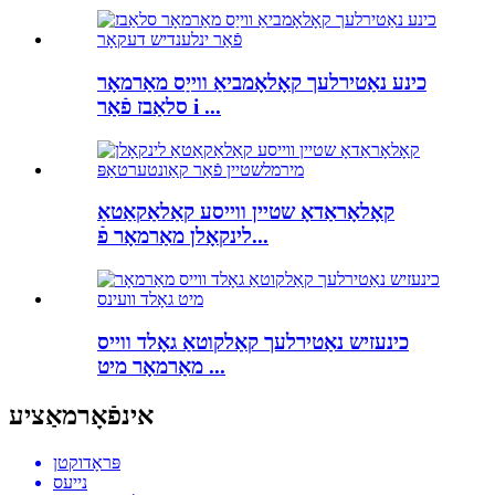
כינע נאַטירלעך קאָלאָמביאַ ווייַס מאַרמאָר
סלאַבז פֿאַר i ...
קאָלאָראַדאָ שטיין ווייסע קאַלאַקאַטאַ
לינקאָלן מאַרמאָר פֿ...
כינעזיש נאַטירלעך קאַלקוטאַ גאָלד ווייס
מאַרמאָר מיט ...
אינפֿאָרמאַציע
פּראָדוקטן
נייעס