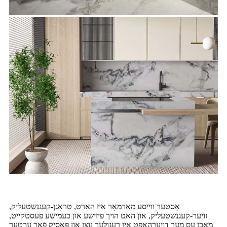
אָסטער ווייסע מאַרמאָר איז האַרט, טראָגן-קעגנשטעליק,
זויער-קעגנשטעליק, און האט הויך פיזישע און כעמישע פעסטקייט,
מאכן עס מער דויערהאפט אין רעגולער נוצן און פּאַסיק פֿאַר ערטער