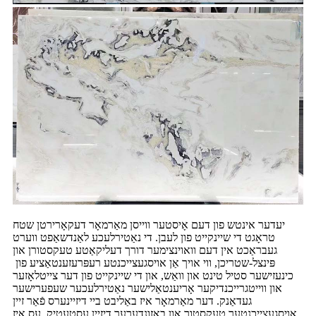
יעדער אינטש פון דעם אָיסטער ווייסן מאַרמאָר דעקאָרירטן שטח
טראָגט די שיינקייט פון לעבן. די נאַטירלעכע לאַנדשאַפט ווערט
געבראַכט אין דעם וואוינצימער דורך דעליקאַטע טעקסטורן און
פּינצל-שטריכן, ווי אויך אַן אויסגעצייכנטע רעפּרעזענטאַציע פון ​​
כינעזישער סטיל טינט און וואַש, און די שיינקייט פון דער צייטלאָזער
און ווייטגרייכנדיקער אָריענטאַלישער נאַטירלעכער שעפערישער
געדאַנק. דער מאַרמאָר איז באַליבט ביי דיזיינערס פֿאַר זיין
אויסגעצייכנטער טעקסטור און באַזונדערער דיזיין עסטעטיק. עס איז