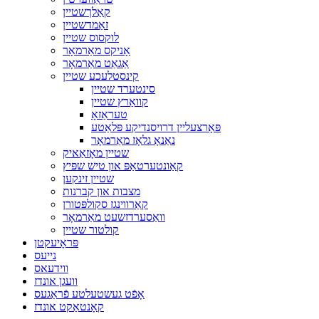
קאַלךשטיין
זאַמדשטיין
לוקסוס שטיין
אָניקס מאַרמאָר
אַגאַט מאַרמאָר
קינסטלעכע שטיין
סינטערד שטיין
קוואַרץ שטיין
טעראַזאָ
פּאָרצעליין דרויסנדיקע פּלאַטע
נאַנאָ גלאָז מאַרמאָר
שטיין מאָזאַאיק
קאַונטערטאַפּ און טיש שפּיץ
שטיין זינקען
מצבות און קברנות
קאַרווינגז סקולפּטורן
וואַסערדזשעט מאַרמאָר
קולטור שטיין
פּראָיעקטן
נייעס
ווידעאס
וועגן אונדז
אָפֿט געשטעלטע פֿראַגעס
קאָנטאַקט אונדז