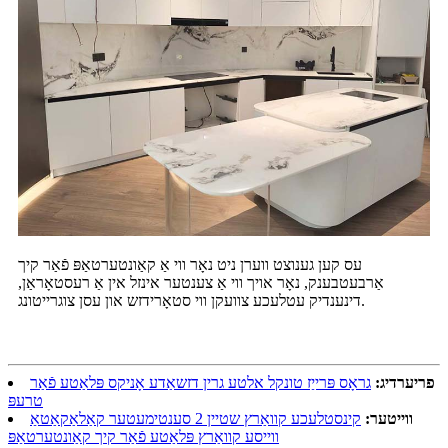
עס קען גענוצט ווערן ניט נאָר ווי אַ קאַונטערטאַפּ פֿאַר קיך
אַרבעטבענק, נאָר אויך ווי אַ צענטער אינזל אין אַ רעסטאָראַן,
דינענדיק עטלעכע צוועקן ווי סטאָרידזש און עסן צוגרייטונג.
פריערדיג:
גראָס פּרייַז טונקל אלטע גרין דזשאַדע אָניקס פּלאַטע פֿאַר
טרעפּ
ווייטער:
קינסטלעכע קוואַרץ שטיין 2 סענטימעטער קאַלאַקאַטאַ
ווייסע קוואַרץ פּלאַטע פֿאַר קיך קאַונטערטאַפּ