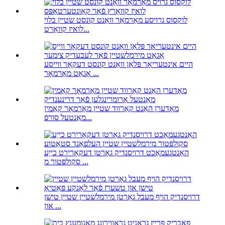
לוקסוס גרויסע מאַרמאָר וואַנט קונסט שטיין בלוי
לואיז קוואַרט...
היים אינטעריאָר פּלאַן וואַנט קונסט דעקאָר ווייסע
אַגאַט מאַרמאָר ...
מאָדערן האַנט קאַרווד שטיין מאַרמאָר קאַמין
מאַנטעל סורפ...
האַנטגעמאַכט דרויסנדיק גאָרטן דעקאָרירט כייַע
סקולפּטור מ ...
דרויסנדיק הויף מעבל גאָרטן מירמלשטיין שטיין טישן
און ...