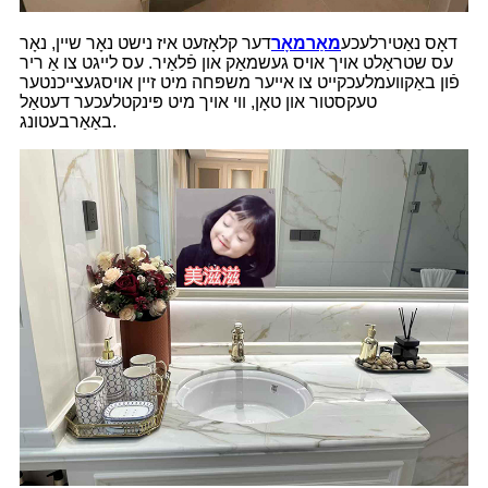
דאָס נאַטירלעכע
מאַרמאָר
דער קלאָזעט איז נישט נאָר שיין, נאָר
עס שטראַלט אויך אויס געשמאַק און פֿלאַיר. עס לייגט צו אַ ריר
פֿון באַקוועמלעכקייט צו אייער משפּחה מיט זיין אויסגעצייכנטער
טעקסטור און טאָן, ווי אויך מיט פּינקטלעכער דעטאַל
באַאַרבעטונג.