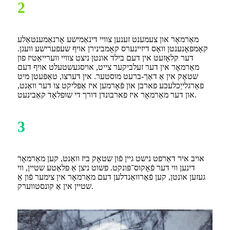
2
מאַרמאָר און צעמענט זענען צוויי דינאַמישע אָרנאַמענטאַלע
קאָמפּאָנענטן וואָס דיזיינערס קאָמבינירן אויף שעפערישע וועגן.
דער קלאָזעט אין דעם בילד אונטן ניצט צוויי ווערייאַטיז פון
מאַרמאָר אין דער זעלביקער צייט, אויסגעשטעלט אויף דעם
שטאָק אין אַ דאַך-ברעט מוסטער. אין דערצו, טאַפּעטן מיט
פאַרגלייַכלעכע פארבן און פֿאָרמען איז אַפּליקט צו דער וואַנט,
און דער מאַרמאָר איז פארבונדן דורך די שופלאָד קאַבינעט.
3
אויב איר דאַרפט נישט גיין פֿון שטאָק ביז וואַנט, קען מאַרמאָר
דינען ווי דער פֿאָקוס־פּונקט. פשוט ניצן אַ פּלאַטע שטיין, ווי
געזען אונטן, קען פֿאַרוואַנדלען דעם מאַרמאָר אין צימער פֿון אַ
שטיין אין אַ קונסטווערק.