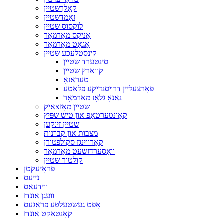
קאַלךשטיין
זאַמדשטיין
לוקסוס שטיין
אָניקס מאַרמאָר
אַגאַט מאַרמאָר
קינסטלעכע שטיין
סינטערד שטיין
קוואַרץ שטיין
טעראַזאָ
פּאָרצעליין דרויסנדיקע פּלאַטע
נאַנאָ גלאָז מאַרמאָר
שטיין מאָזאַאיק
קאַונטערטאַפּ און טיש שפּיץ
שטיין זינקען
מצבות און קברנות
קאַרווינגז סקולפּטורן
וואַסערדזשעט מאַרמאָר
קולטור שטיין
פּראָיעקטן
נייעס
ווידעאס
וועגן אונדז
אָפֿט געשטעלטע פֿראַגעס
קאָנטאַקט אונדז