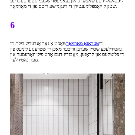
ליכט-קאלירטע שאַטערס און געאמעטריש-געמוסטערטע גרינע
שטאָק קאָמפּלימענטירן די דינאַמישע ריטם פון די מאַרמאָר.
6
די
טעראַזאָ מאַרמאָר
שאַפט אַ גאָר אַנדערש בילד. די
נאַטירלעכע שטיין שערבן ווייכער מאַכן די שטרענגע ליניעס פון
די פּליטקעס און קראַנען, מאַכנדיג דעם אָרט פילן וואָרעמער און
מער נאַטירלעך.