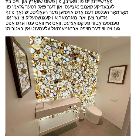
פאַרשיידנקייט פון פארבן, פון פּשוט שוואַרץ און ווייס ביז
לעבעדיקע קאָמבינאַציעס. און דער פּאָלירטער גלאַנץ פון
מאַרמאָר העלפט דעם אָרט אויסזען מער רעאַליסטיש נאָך פינף
אָדער צען יאָר. מאַרמאָר איז קעגנשטעליק צו נעץ און
טעמפּעראַטור פלוקטואַציעס, וואָס איז וואָס עס ווערט אָפט
געניצט ווי דער הויפּט אָרנאַמענטאַל עלעמענט אין באַטרומז.