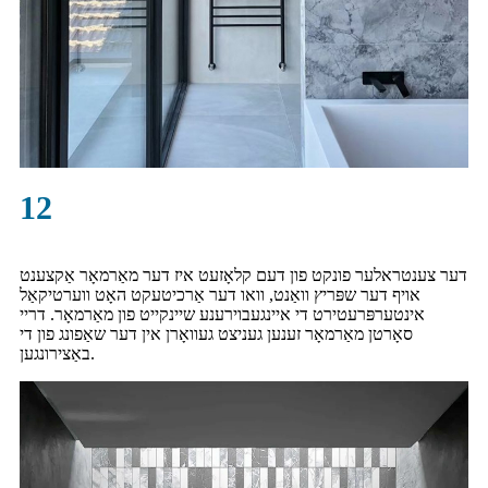
12
דער צענטראלער פונקט פון דעם קלאָזעט איז דער מאַרמאָר אַקצענט
אויף דער שפּריץ וואַנט, וואו דער אַרכיטעקט האָט ווערטיקאַל
אינטערפּרעטירט די איינגעבוירענע שיינקייט פון מאַרמאָר. דריי
סאָרטן מאַרמאָר זענען געניצט געוואָרן אין דער שאַפונג פון די
באַצירונגען.