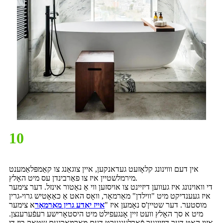
10
אין דעם וווינונג קלאָזעט געדאנקען, איין צוגאַנג צו קאַמפּלאַמענט
מירמלשטיין איז צו פאַרבינדן עס מיט האָלץ.
די וואוינונג איז געווען דיזיינט צו אויסזען ווי אַ נאַטור אינזל. דער צימער
איז געענדיקט מיט "ווילדן" מאַרמאָר, וואָס האט אַ כאַאָטיש גרוי-גרין
מוסטער. דער שטיין'ס נאָמען איז "
אייז יאַדע גרין מאַרמאָר
א צימער
מיט א סך האָלץ וועט זיין אָנגעפילט מיט היסטאָרישע רעפֿערענצן.
אַזוי האָט דער דיזיינער פֿאַרלענגערט דעם מאַרמאָרנעם שטאָק ביז די