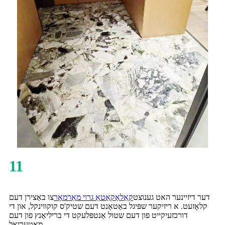
11
דער דיזיינער האט גענוצט
קאַלאַקאַטאַ גרוי מאַרמאָר
צו באַצירן דעם
קלאָזעט. א ריזיקער שפּיגל באַטאָנט דעם שטיק'ס קוקווינקל, און די
דורכזעיקייט פון דעם שטול אַנטפּלעקט די בריליאַנץ פון דעם
מאַטעריאַל.