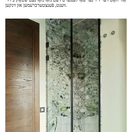
ווענט, פֿענצטערברעמען און זינקען.