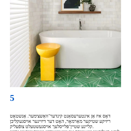
5
דאָס איז אַן אינטערעסאַנט קינדער־וואַשצימער. אַנשטאָט
ריזיקע שטיקער מאַרמאָר, האָט דער דיזיינער אויסגעקליבן
קליינע שטיין־פּלייסלעך אויסגעשטעלט צופֿעליק.