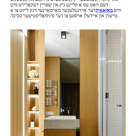
דעם האָט עס אַ קליינע גיין-אין שפּריץ דעקאָרירט מיט
ווײַס.
מאָזאַאיק
דער אָרדנטלעכער מאַרמאָרנער זינק לייגט צו אַ
טייערן און איידעלן אויסזען צו דער מינימאַליסטישער סביבה.