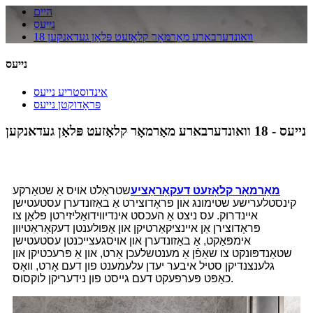
היים
נייעס
18 וואונדערבארע מאַרמאָר קלאָזעט פּלאַן געדאנקען
נייעס
אינדוסטריע נייעס
פּראָדוקטן נייעס
נייעס - 18 וואונדערבארע מאַרמאָר קלאָזעט פּלאַן געדאנקען
מאַרמאָר קלאָזעט דעקאָראַציע
שטראַלט אויס אַ שטאַרקע
קינסטלערישע שטימונג און פּראָדוצירט אַ באַזונדערן עסטעטישן
איינדרוק. עס ניצט אַ העכסט אינדיווידואַליזירטן פּלאַן צו
פּראָדוצירן אַן איינציקאַרטיקן און אָפּולענטן דעקאָראַטיוון
אימפּאַקט, אַ באַזונדערן און אויסגעצייכנטן עסטעטישן
שטאַנדפּונקט צו שאַפֿן אַ מענטשלעכן אָרט, און אַ פּרעכטיקן און
גלענצנדיקן סטיל איבער יעדן עלעמענט פון דעם אָרט, וואָס
כאַפּט פּערפעקט דעם גייסט פון נידעריקן לוקסוס.