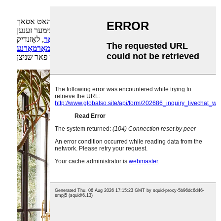
דאס עלעגאנטע הויז אין לאס אנדזשעלעס האט אסאך
נאטירלעכע מירמלשטיין. די שויער און סאנע צימער זענען
אינגאנצן באדעקט מיט
קאַלאַקאַטאַ וויאָלאַ מאַרמאָר
, לאָזנדיק
מאַרמאָר זיך גאָר אויסדריקן. פֿאַר דעם מאָנאָבלאָק
מאַרמאָרנע
, אן איינציקער בלאק שטיין ווערט גענוצט פאר שניצן.
וואַנע