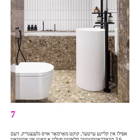
7
אפילו אין קליינע ערטער, קוקט מאַרמאָר אויס גלענצנדיק. דעם
3.6 קוואַדראַטמעטער קלאָזעט פעלט אַ וואַנע און אַנשטאָט