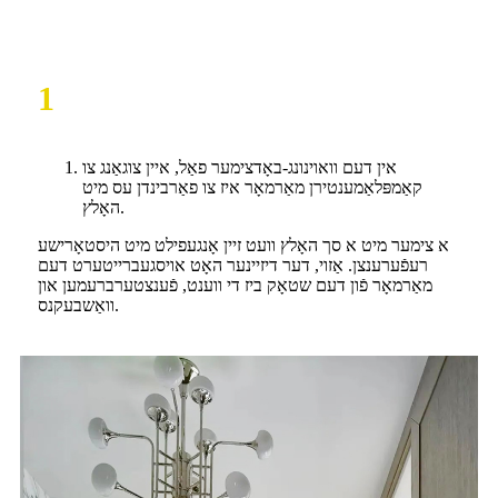
1
אין דעם וואוינונג-באָדצימער פאַל, איין צוגאַנג צו
קאַמפּלאַמענטירן מאַרמאָר איז צו פאַרבינדן עס מיט
האָלץ.
א צימער מיט א סך האָלץ וועט זיין אָנגעפילט מיט היסטאָרישע
רעפֿערענצן. אַזוי, דער דיזיינער האָט אויסגעברייטערט דעם
מאַרמאָר פֿון דעם שטאָק ביז די ווענט, פֿענצטערברעמען און
וואַשבעקנס.