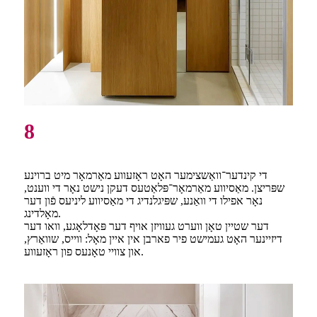
8
די קינדער־וואַשצימער האָט ראָזעווע מאַרמאָר מיט ברוינע
שפּריצן. מאַסיווע מאַרמאָר־פּלאַטעס דעקן נישט נאָר די ווענט,
נאָר אפילו די וואַנע, שפּיגלנדיג די מאַסיווע ליניעס פֿון דער
מאָלדינג.
דער שטיין טאָן ווערט געוויזן אויף דער פּאָדלאָגע, וואו דער
דיזיינער האָט געמישט פיר פארבן אין איין מאָל: ווייס, שוואַרץ,
און צוויי טאָנעס פון ראָזעווע.