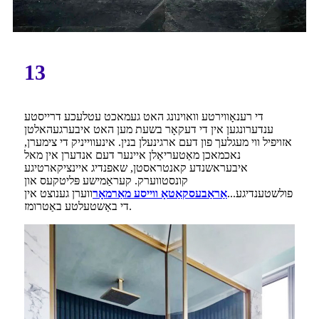
13
די רענאָווירטע וואוינונג האט געמאכט עטלעכע דרייסטע
ענדערונגען אין די דעקאָר בשעת מען האט איבערגעהאלטן
אזויפיל ווי מעגלעך פון דעם ארגינעלן בנין. אינעווייניק די צימערן,
נאכמאכן מאַטעריאַלן איינער דעם אנדערן אין מאל
איבעראשנדע קאנטראסטן, שאפנדיג איינציקארטיגע
קונסטווערק. קעראַמישע פּליטקעס און
פולשטענדיגע...
אַראַבעסקאַטאָ ווייסע מאַרמאָר
ווערן גענוצט אין
די באַשטעלטע באַטרומז.