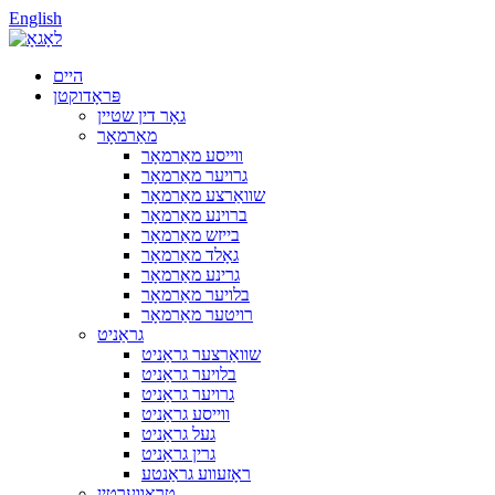
English
היים
פּראָדוקטן
גאָר דין שטיין
מאַרמאָר
ווייסע מאַרמאָר
גרויער מאַרמאָר
שוואַרצע מאַרמאָר
ברוינע מאַרמאָר
בייזש מאַרמאָר
גאָלד מאַרמאָר
גרינע מאַרמאָר
בלויער מאַרמאָר
רויטער מאַרמאָר
גראַניט
שוואַרצער גראַניט
בלויער גראַניט
גרויער גראַניט
ווייסע גראַניט
געל גראַניט
גרין גראַניט
ראָזעווע גראַנטע
טראַווערטין