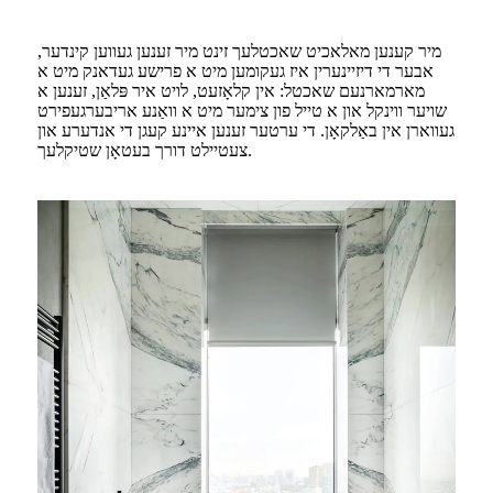
מיר קענען מאלאכיט שאכטלעך זינט מיר זענען געווען קינדער,
אבער די דיזיינערין איז געקומען מיט א פרישע געדאנק מיט א
מארמארנעם שאכטל: אין קלאָזעט, לויט איר פּלאַן, זענען א
שויער ווינקל און א טייל פון צימער מיט א וואַנע אריבערגעפירט
געווארן אין באַלקאָן. די ערטער זענען איינע קעגן די אנדערע און
צעטיילט דורך בעטאָן שטיקלעך.