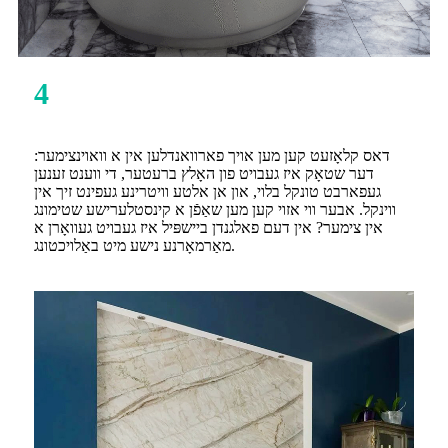
4
דאס קלאָזעט קען מען אויך פארוואנדלען אין א וואוינצימער:
דער שטאָק איז געבויט פון האָלץ ברעטער, די ווענט זענען
געפארבט טונקל בלוי, און אן אלטע וויטרינע געפינט זיך אין
ווינקל. אבער ווי אזוי קען מען שאַפֿן א קינסטלערישע שטימונג
אין צימער? אין דעם פאלגנדן ביישפּיל איז געבויט געוואָרן א
מאַרמאָרנע נישע מיט באַלויכטונג.